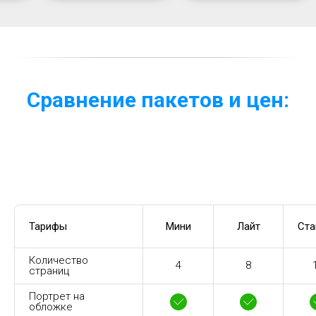
Сравнение пакетов и цен:
Тарифы
Мини
Лайт
Ста
Количество
4
8
страниц
Портрет на
обложке